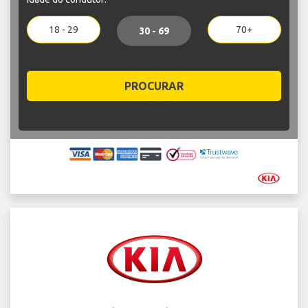
18 - 29
70+
30 - 69
PROCURAR