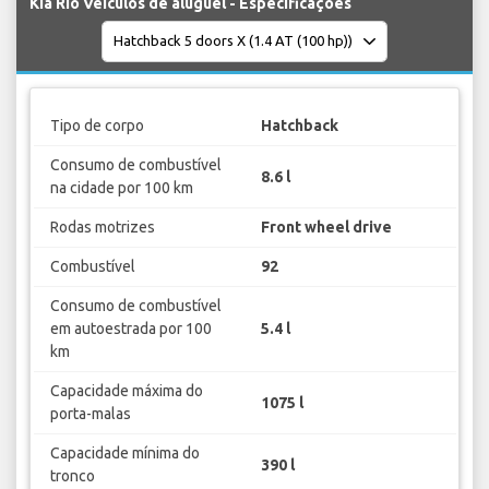
Kia Rio Veículos de aluguel - Especificações
Tipo de corpo
Hatchback
Consumo de combustível
8.6 l
na cidade por 100 km
Rodas motrizes
Front wheel drive
Combustível
92
Consumo de combustível
em autoestrada por 100
5.4 l
km
Capacidade máxima do
1075 l
porta-malas
Capacidade mínima do
390 l
tronco