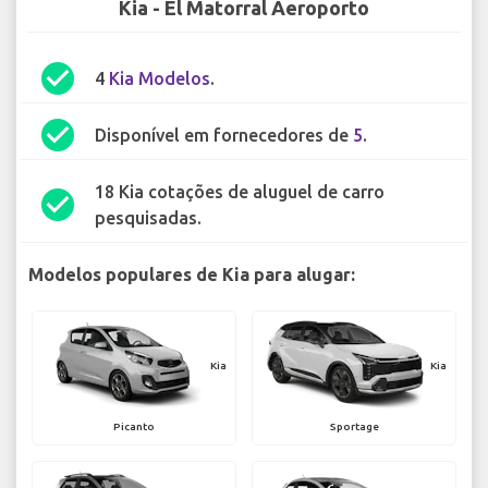
Kia - El Matorral Aeroporto
check_circle
4
Kia Modelos
.
check_circle
Disponível em fornecedores de
5
.
18 Kia cotações de aluguel de carro
check_circle
pesquisadas.
Modelos populares de Kia para alugar:
Kia
Kia
Picanto
Sportage