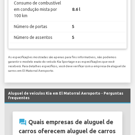
Consumo de combustível
em condução mista por
8.6 l
100 km
Número de portas
5
Número de assentos
5
As especificações mostradas são apenas para fins informativos, não podemos
garantir o modelo exato do veículo Kia Sportage e as especificações que você
receberá. Para detalhes específicos, você deve verificar com a empresa de aluguel de
carros em El Matorral Aeroporto.
Aluguel de veículos Kia em El Matorral Aeroporto - Perguntas
frequentes
question_answer
Quais empresas de aluguel de
carros oferecem aluguel de carros