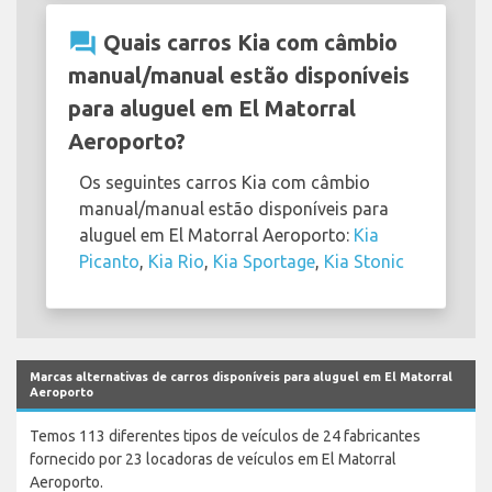
question_answer
Quais carros Kia com câmbio
manual/manual estão disponíveis
para aluguel em El Matorral
Aeroporto?
Os seguintes carros Kia com câmbio
manual/manual estão disponíveis para
aluguel em El Matorral Aeroporto:
Kia
Picanto
,
Kia Rio
,
Kia Sportage
,
Kia Stonic
Marcas alternativas de carros disponíveis para aluguel em El Matorral
Aeroporto
Temos 113 diferentes tipos de veículos de 24 fabricantes
fornecido por 23 locadoras de veículos em El Matorral
Aeroporto.